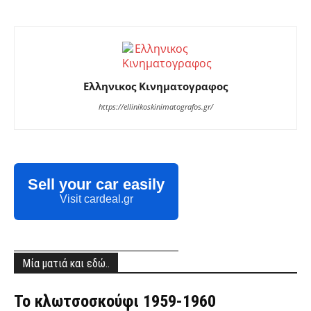
Ελληνικος Κινηματογραφος
https://ellinikoskinimatografos.gr/
Sell your car easily
Visit cardeal.gr
Μία ματιά και εδώ..
Το κλωτσοσκούφι 1959-1960