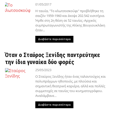
01/05/2017
Η ταινία, "Το κλωτσοσκούφι" προβλήθηκε τη
σαιζόν 1959-1960 και έκοψε 202.542 εισιτήρια.
Ήρθε στη 2η θέση σε 52 ταινίες.-Αρχικός
συμπρωταγωνιστής της Αλίκης Βουγιουκλάκη
ήταν...
Διαβάστε περισσότερα
Όταν ο Σταύρος Ξενίδης παντρεύτηκε
την ίδια γυναίκα δύο φορές
25/05/2023
Ο Σταύρος Ξενίδης ήταν ένας ταλαντούχος και
πολυπράγμων ηθοποιός, με πλούσια και
σημαντική θεατρική καριέρα, αλλά και πολλές
συμμετοχές σε ταινίες του κινηματογράφου.
Αναλάμβανε...
Διαβάστε περισσότερα