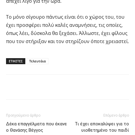
απέχει λίγο για την ώρα.
Το μόνο σίγουρο πάντως είναι ότι ο χώρος του, του
έχει προσφέρει πολύ καλές αναμνήσεις, τις οποίες,
όπως λέει, δύσκολα θα ξεχάσει. Άλλωστε, έχει φίλους
που τον στήριξαν και τον στηρίζουν όποτε χρειαστεί.
ΕΤΙΚΕΤΕΣ
Τελευτάια
Facebook
Twitter
Pinterest
Προηγούμενο άρθρο
Επόμενο άρθρο
Δέκα επαγγέλματα που έκανε
Τι έχει αποκαλύψει για το
ο Θανάσης Βέγγος
υιοθετημένο του παιδί