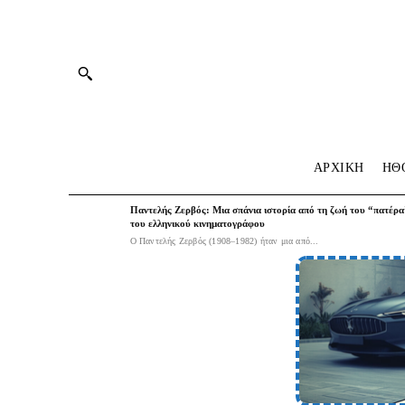
ΑΡΧΙΚΗ
HΘ
Παντελής Ζερβός: Μια σπάνια ιστορία από τη ζωή του “πατέρα
του ελληνικού κινηματογράφου
Ο Παντελής Ζερβός (1908–1982) ήταν μια από...