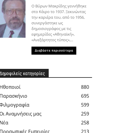
Ο Βύρων Μακρίδης γεννήθηκε
στο Κάιρο το 1937. Ξεκινώντας
την καριέρα του, από το 1956,
συνεργάστηκε ως
δημοσιογράφος με τις
εφημερίδες «Αθηναϊκή»,
«Ανεξάρτητος τύπος»,...
Διαβάστε περισσότερα
Δημοφιλείς κατηγορίες
Hθοποιοί
880
Παρασκήνιο
695
Φιλμογραφία
599
Οι Αναμνήσεις μας
259
Νέα
258
Προσωπικές Εμπειρίες
213