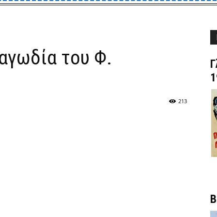
αγωδία του Φ.
Γ
1
213
Β