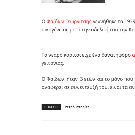
Ο
Φαίδων Γεωργίτσης
γεννήθηκε το 1939
οικογένειας μετά την αδελφή του την Κα
Το νεαρό κορίτσι είχε ένα θανατηφόρο
α
γειτονιάς.
Ο Φαίδων ήταν 3 ετών και το μόνο που θ
αναφέρει σε συνέντευξή του, είναι τα α
ΕΤΙΚΕΤΕΣ
Ρετρό Ιστορίες
Facebook
Twitter
P