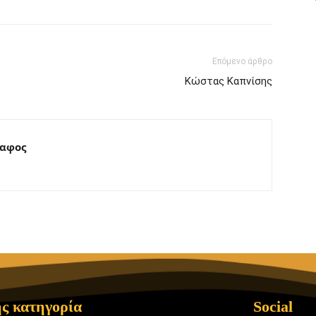
Επόμενο άρθρο
Κώστας Καπνίσης
ραφος
ς κατηγορία
Social