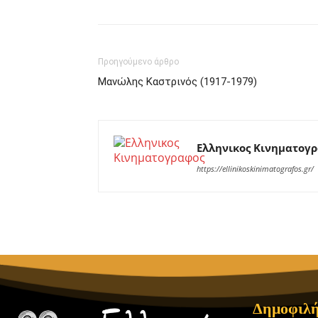
Προηγούμενο άρθρο
Μανώλης Καστρινός (1917-1979)
Ελληνικος Κινηματογ
https://ellinikoskinimatografos.gr/
Δημοφιλή