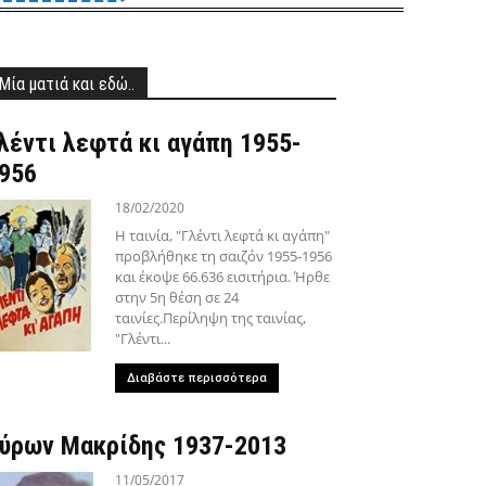
Μία ματιά και εδώ..
λέντι λεφτά κι αγάπη 1955-
956
18/02/2020
Η ταινία, "Γλέντι λεφτά κι αγάπη"
προβλήθηκε τη σαιζόν 1955-1956
και έκοψε 66.636 εισιτήρια. Ήρθε
στην 5η θέση σε 24
ταινίες.Περίληψη της ταινίας,
"Γλέντι...
Διαβάστε περισσότερα
ύρων Μακρίδης 1937-2013
11/05/2017