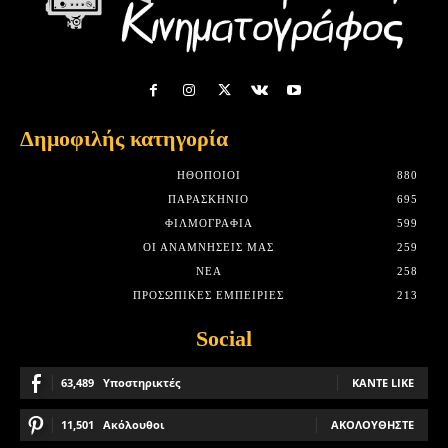
Δημοφιλής κατηγορία
HΘΟΠΟΙΟΊ
880
ΠΑΡΑΣΚΉΝΙΟ
695
ΦΙΛΜΟΓΡΑΦΊΑ
599
ΟΙ ΑΝΑΜΝΉΣΕΙΣ ΜΑΣ
259
ΝΈΑ
258
ΠΡΟΣΩΠΙΚΈΣ ΕΜΠΕΙΡΊΕΣ
213
Social
63,489
Υποστηρικτές
ΚΆΝΤΕ LIKE
11,501
Ακόλουθοι
ΑΚΟΛΟΥΘΉΣΤΕ