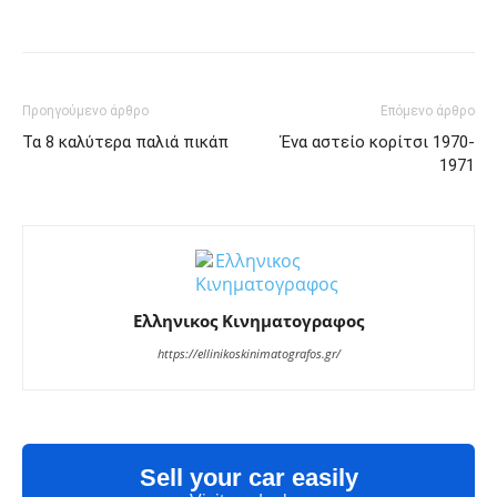
Facebook
Twitter
Pinterest
Tu
Προηγούμενο άρθρο
Επόμενο άρθρο
Τα 8 καλύτερα παλιά πικάπ
Ένα αστείο κορίτσι 1970-
1971
Ελληνικος Κινηματογραφος
https://ellinikoskinimatografos.gr/
Sell your car easily