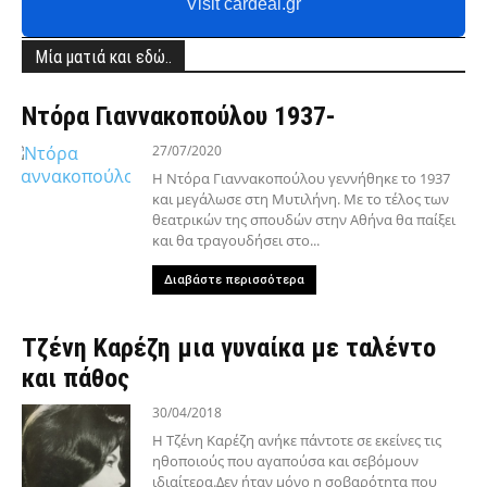
Visit cardeal.gr
Μία ματιά και εδώ..
Nτόρα Γιαννακοπούλου 1937-
27/07/2020
H Nτόρα Γιαννακοπούλου γεννήθηκε το 1937
και μεγάλωσε στη Mυτιλήνη. Mε το τέ­­λος των
θεατρικών της σπουδών στην Aθήνα θα παίξει
και θα τραγουδήσει στο...
Διαβάστε περισσότερα
Τζένη Καρέζη μια γυναίκα με ταλέντο
και πάθος
30/04/2018
Η Τζένη Καρέζη ανήκε πάντοτε σε εκείνες τις
ηθοποιούς που αγαπούσα και σεβόμουν
ιδιαίτερα.Δεν ήταν μόνο η σοβαρότητα που