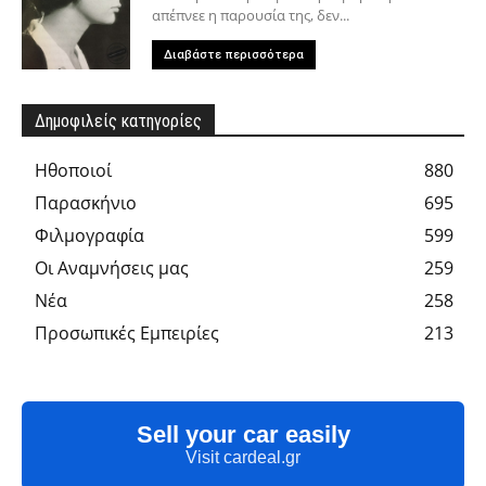
απέπνεε η παρουσία της, δεν...
Διαβάστε περισσότερα
Δημοφιλείς κατηγορίες
Hθοποιοί
880
Παρασκήνιο
695
Φιλμογραφία
599
Οι Αναμνήσεις μας
259
Νέα
258
Προσωπικές Εμπειρίες
213
Sell your car easily
Visit cardeal.gr