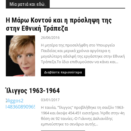
Μία ματιά και εδώ..
Η Μάρω Κοντού και η πρόσληψη της
στην Εθνική Τράπεζα
26/06/2016
Η μητέρα της προσελήφθη στο Υπουργείο
Παιδείας και μερικά χρόνια αργότερα η
μεγαλύτερη αδελφή της εργάστηκε στην Εθνική
Τράπεζα.Το ίδιο επιθυμούσαν να κάνει και...
Διαβάστε περισσότερα
Ίλιγγος 1963-1964
03/01/2017
Η ταινία, "Ίλιγγος" προβλήθηκε τη σαιζόν 1963-
1964 και έκοψε 454.451 εισιτήρια. Ήρθε στην 4η
θέση σε 92 ταινίες.-Ο Γιάννης Δαλιανίδης
εμπνεύστηκε το σενάριο αυτής...