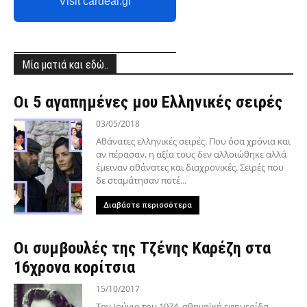
Visit cardeal.gr
Μία ματιά και εδώ..
Οι 5 αγαπημένες μου Ελληνικές σειρές
03/05/2018
Αθάνατες ελληνικές σειρές. Που όσα χρόνια και
αν πέρασαν, η αξία τους δεν αλλοιώθηκε αλλά
έμειναν αθάνατες και διαχρονικές. Σειρές που
δε σταμάτησαν ποτέ...
Διαβάστε περισσότερα
Οι συμβουλές της Τζένης Καρέζη στα
16χρονα κορίτσια
15/10/2017
Τον Ιούνιο του 1974, αθηναϊκή εφημερίδα