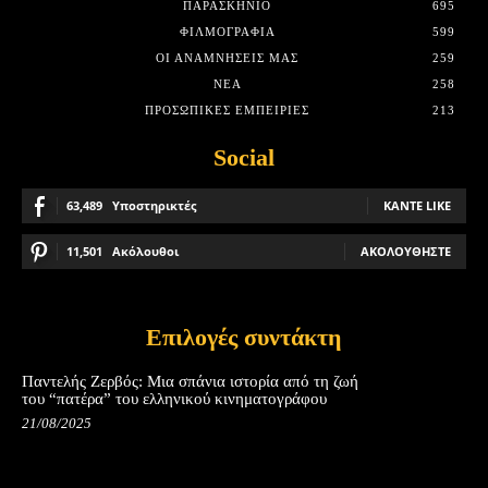
ΠΑΡΑΣΚΉΝΙΟ
695
ΦΙΛΜΟΓΡΑΦΊΑ
599
ΟΙ ΑΝΑΜΝΉΣΕΙΣ ΜΑΣ
259
ΝΈΑ
258
ΠΡΟΣΩΠΙΚΈΣ ΕΜΠΕΙΡΊΕΣ
213
Social
63,489
Υποστηρικτές
ΚΆΝΤΕ LIKE
11,501
Ακόλουθοι
ΑΚΟΛΟΥΘΉΣΤΕ
Επιλογές συντάκτη
Παντελής Ζερβός: Μια σπάνια ιστορία από τη ζωή
του “πατέρα” του ελληνικού κινηματογράφου
21/08/2025