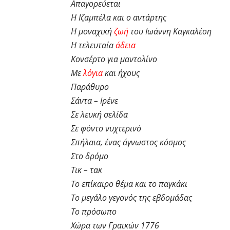
Απαγορεύεται
Η Ιζαμπέλα και ο αντάρτης
Η μοναχική
ζωή
του Ιωάννη Καγκαλέση
Η τελευταία
άδεια
Κονσέρτο για μαντολίνο
Με
λόγια
και ήχους
Παράθυρο
Σάντα – Ιρένε
Σε λευκή σελίδα
Σε φόντο νυχτερινό
Σπήλαια, ένας άγνωστος κόσμος
Στο δρόμο
Τικ – τακ
Το επίκαιρο θέμα και το παγκάκι
Το μεγάλο γεγονός της εβδομάδας
Το πρόσωπο
Χώρα των Γραικών 1776