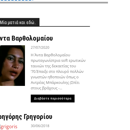
Μία ματιά και εδώ..
ντα Βαρθολομαίου
27/07/2020
Η Άντα Βαρθολομαίου
πρωταγωνίστρια soft ερωτικών
ταινιών της δεκαετίας του
‘70.Έπαιξε στο πλευρό πολλών
γνωστών ηθοποιών όπως ο
Αντρέας Μπάρκουλης (Σπίτι
στους βράχους -...
Διαβάστε περισσότερα
ρηγόρης Γρηγορίου
30/06/2018