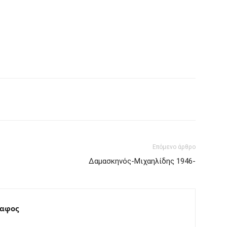
interest
Tumblr
Επόμενο άρθρο
Δαμασκηνός-Μιχαηλίδης 1946-
ραφος