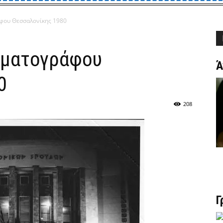
φου Θεσσαλονίκης 1980
ηματογράφου
Ά
0
208
Γ