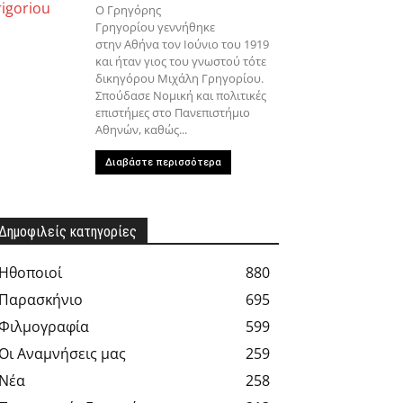
Ο Γρηγόρης
Γρηγορίου γεννήθηκε
στην Αθήνα τον Ιούνιο του 1919
και ήταν γιος του γνωστού τότε
δικηγόρου Μιχάλη Γρηγορίου.
Σπούδασε Νομική και πολιτικές
επιστήμες στο Πανεπιστήμιο
Αθηνών, καθώς...
Διαβάστε περισσότερα
Δημοφιλείς κατηγορίες
Hθοποιοί
880
Παρασκήνιο
695
Φιλμογραφία
599
Οι Αναμνήσεις μας
259
Νέα
258