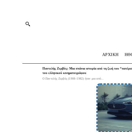
ΑΡΧΙΚΗ
HΘ
Παντελής Ζερβός: Μια σπάνια ιστορία από τη ζωή του “πατέρα
του ελληνικού κινηματογράφου
Ο Παντελής Ζερβός (1908–1982) ήταν μια από...