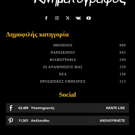
Δημοφιλής κατηγορία
HΘΟΠΟΙΟΊ
880
ΠΑΡΑΣΚΉΝΙΟ
695
ΦΙΛΜΟΓΡΑΦΊΑ
599
ΟΙ ΑΝΑΜΝΉΣΕΙΣ ΜΑΣ
259
ΝΈΑ
258
ΠΡΟΣΩΠΙΚΈΣ ΕΜΠΕΙΡΊΕΣ
213
Social
63,489
Υποστηρικτές
ΚΆΝΤΕ LIKE
11,501
Ακόλουθοι
ΑΚΟΛΟΥΘΉΣΤΕ